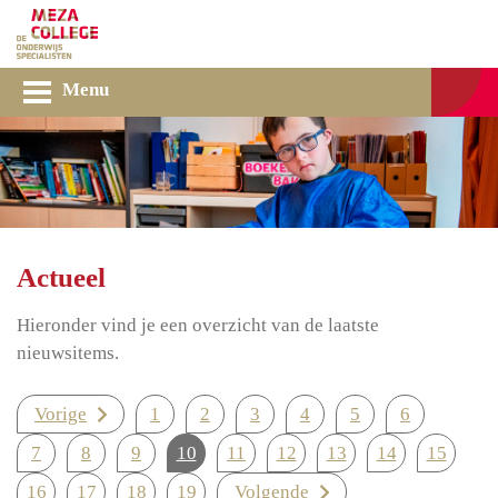
Menu
Actueel
Hieronder vind je een overzicht van de laatste
nieuwsitems.
Vorige
1
2
3
4
5
6
7
8
9
10
11
12
13
14
15
16
17
18
19
Volgende