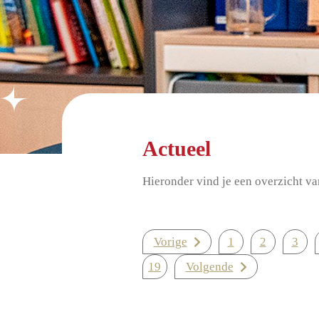
Actueel
Hieronder vind je een overzicht va
Vorige
1
2
3
19
Volgende