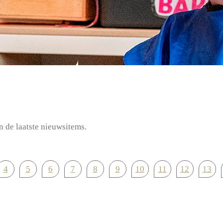
n de laatste nieuwsitems.
4
5
6
7
8
9
10
11
12
13