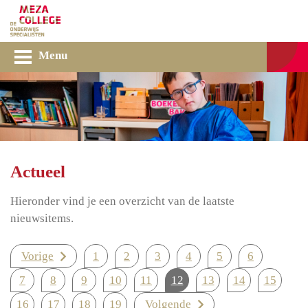
Menu
Actueel
Hieronder vind je een overzicht van de laatste
nieuwsitems.
Vorige
1
2
3
4
5
6
7
8
9
10
11
12
13
14
15
16
17
18
19
Volgende