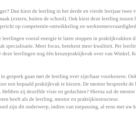
oger? Dan kiest de leerling in het derde en vierde leerjaar twee 
k (extern, buiten de school). Ook kiest deze leerling tussen h
 gericht op competentie-ontwikkeling en werknemersvaardighed
 leerlingen vooral energie te laten stoppen in praktijkvakken d
k specialisatie. Meer focus, betekent meer kwaliteit. Per leerlin
 voor deze leerlingen nog één keuzepraktijkvak over van Winkel
in gesprek gaan met de leerling over zijn/haar voorkeuren. Oo
oor een bepaald praktijkvak te kiezen. De mentor bespreekt de 
. Hebben zij dezelfde visie en gedachten? Hierna zal de mentor 
en heeft als de leerling, mentor en praktijkinstructeur.
oed zijn dit onderwerp, indien van toepassing, al eens met uw k