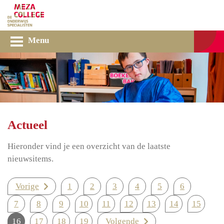
Menu
Actueel
Hieronder vind je een overzicht van de laatste
nieuwsitems.
Vorige
1
2
3
4
5
6
7
8
9
10
11
12
13
14
15
16
17
18
19
Volgende