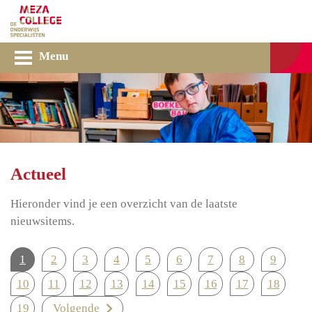
Menu
Actueel
Hieronder vind je een overzicht van de laatste
nieuwsitems.
1
2
3
4
5
6
7
8
9
10
11
12
13
14
15
16
17
18
19
Volgende