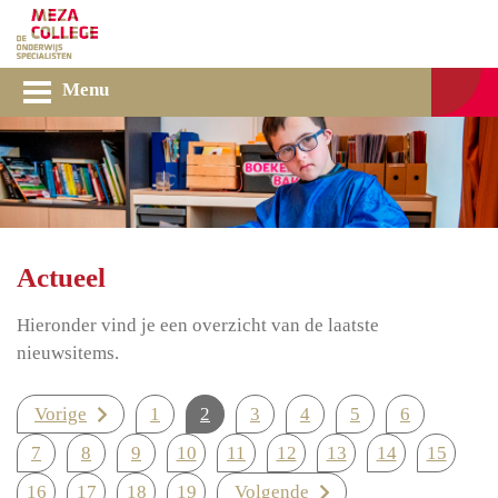
Menu
Actueel
Hieronder vind je een overzicht van de laatste
nieuwsitems.
Vorige
1
2
3
4
5
6
7
8
9
10
11
12
13
14
15
16
17
18
19
Volgende