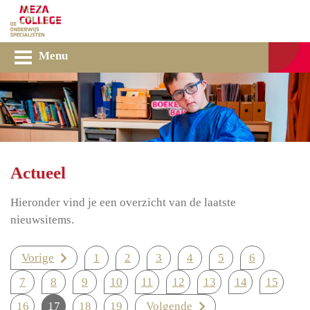
Menu
Actueel
Hieronder vind je een overzicht van de laatste
nieuwsitems.
Vorige
1
2
3
4
5
6
7
8
9
10
11
12
13
14
15
16
17
18
19
Volgende