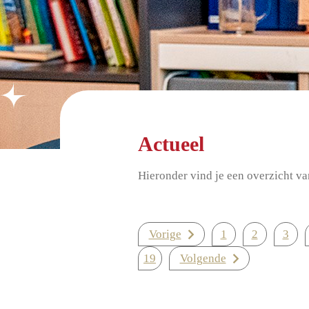
Actueel
Hieronder vind je een overzicht va
Vorige
1
2
3
19
Volgende