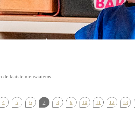
n de laatste nieuwsitems.
4
5
6
7
8
9
10
11
12
13