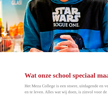
Wat onze school speciaal ma
Het Meza College is een stoere, uitdagende en v
en te leven. Alles wat wij doen, is zinvol voor d