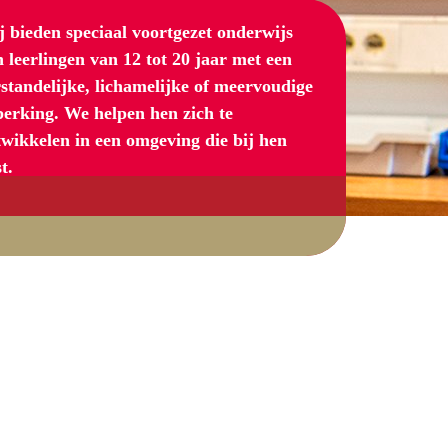
 bieden speciaal voortgezet onderwijs
 leerlingen van 12 tot 20 jaar met een
standelijke, lichamelijke of meervoudige
perking. We helpen hen zich te
wikkelen in een omgeving die bij hen
t.