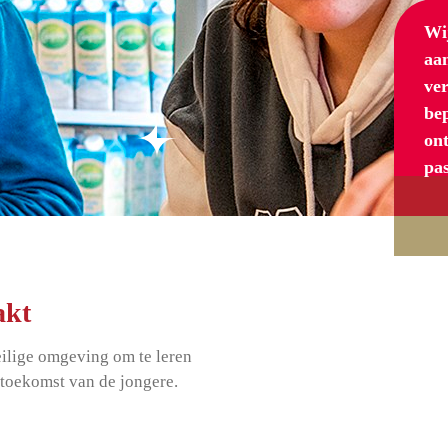
Wij
aan
ver
be
ont
pas
akt
eilige omgeving om te leren
e toekomst van de jongere.