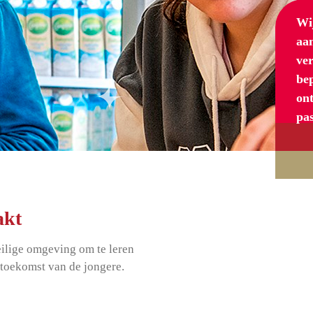
Wij
aan
ver
be
ont
pas
akt
eilige omgeving om te leren
e toekomst van de jongere.