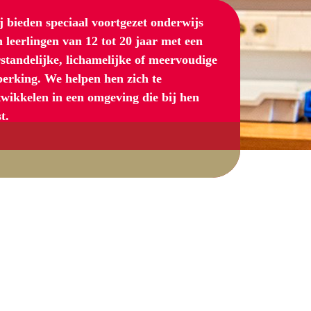
 bieden speciaal voortgezet onderwijs
 leerlingen van 12 tot 20 jaar met een
standelijke, lichamelijke of meervoudige
perking. We helpen hen zich te
wikkelen in een omgeving die bij hen
t.