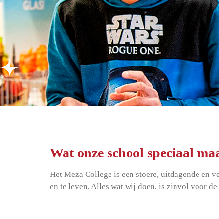
Wat onze school speciaal ma
Het Meza College is een stoere, uitdagende en v
en te leven. Alles wat wij doen, is zinvol voor d